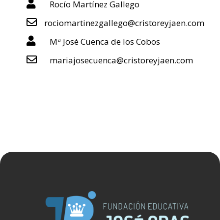

Rocío Martínez Gallego

rociomartinezgallego@cristoreyjaen.com

Mª José Cuenca de los Cobos

mariajosecuenca@cristoreyjaen.com