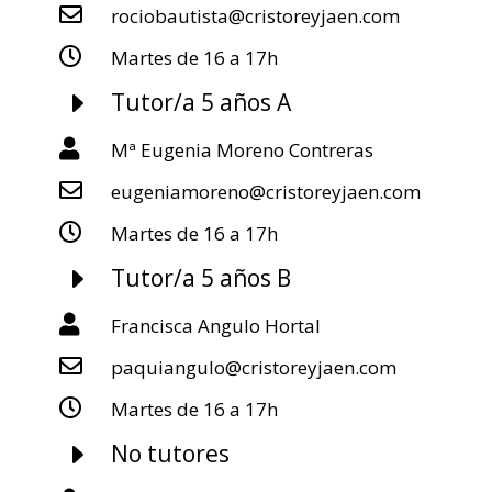

rociobautista@cristoreyjaen.com

Martes de 16 a 17h
E
Tutor/a 5 años A

Mª Eugenia Moreno Contreras

eugeniamoreno@cristoreyjaen.com

Martes de 16 a 17h
E
Tutor/a 5 años B

Francisca Angulo Hortal

paquiangulo@cristoreyjaen.com

Martes de 16 a 17h
E
No tutores