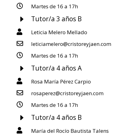

Martes de 16 a 17h
E
Tutor/a 3 años B

Leticia Melero Mellado

leticiamelero@cristoreyjaen.com

Martes de 16 a 17h
E
Tutor/a 4 años A

Rosa María Pérez Carpio

rosaperez@cristoreyjaen.com

Martes de 16 a 17h
E
Tutor/a 4 años B

María del Rocío Bautista Talens